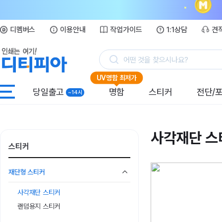
디멤버스
이용안내
작업가이드
1:1상담
견
어떤 것을 찾으시나요?
UV명함 최저가
당일출고
명함
스티커
전단/
~14시
사각재단 스
스티커
재단형 스티커
사각재단 스티커
랜덤용지 스티커