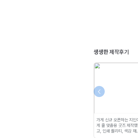
생생한
제작후기
용지 덕분에 선명
아이돌 굿즈 스티커로 최고!
가게 신규 오픈하는 지인
 반짝이는 효과가
은은한 색감도 OK, 반짝하
게 줄 맞춤용 굿즈 제작했
정말 만족스러웠어
는 별빛 재질도 너무 다 예
고,
인쇄 퀄리티, 색감 재
램 스티커는 만들
뻐요!
력, 내구성, 양 모두 만족