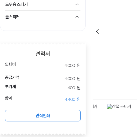
도무송 스티커
롤스티커
견적서
인쇄비
4,000
원
공급가액
4,000
원
부가세
400
원
합계
4,400
원
견적인쇄