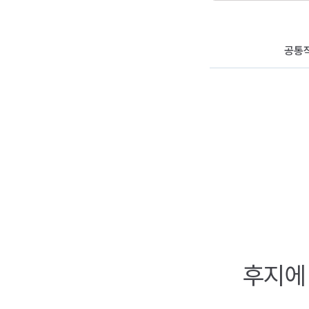
, 활용도도 높아
습니다!
가 높아서 좋아요!!
공통
후지에