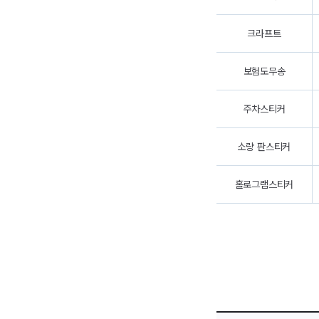
크라프트
보험도무송
주차스티커
소량 판스티커
홀로그램스티커