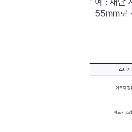
예 : 재단
55mm로
스티커
아트지 강접
아트지 초강