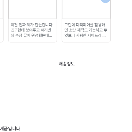
이건 진짜 제가 만든겁니다
그런데 디티피아를 활용하
아크릴 
친구한테 보여주고 여러번
면 소량 제작도 가능하고
무
홍보와 실
의 수정 끝에 완성했는데
실
엇보다 저렴한 사이트라 내
물이 훨씬 예뻐 감동함
?너
디자인으로 굿즈...
떡메모
뭐니 귀엽잖아 ~~!!
?사진찍
지 후기 디티피아에서 다른
어준 민송웅니에게 무한한
제품 택배 받을 때는
보통 3
감사를 ..
이렇게 이쁘게 찍
일 정도 소요됐는데 떡메모
어주다니 나그냥울어 ??
디
지는 작업 공정이...
배송정보
자인 작업은 일러스트로 한
뒤
출력은 디티피아(DTPIA)
에서 하였답니다
 제품입니다.