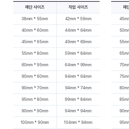
재단 사이즈
작업 사이즈
재
38mm * 55mm
42mm * 59mm
45m
40mm * 60mm
44mm * 64mm
50m
45mm * 65mm
49mm * 69mm
55m
55mm * 80mm
59mm * 84mm
65m
60mm * 95mm
64mm * 99mm
70m
90mm * 60mm
94mm * 64mm
75m
90mm * 70mm
94mm * 74mm
80m
95mm * 80mm
99mm * 84mm
85m
90mm * 90mm
94mm * 94mm
90m
100mm * 90mm
104mm * 94mm
95m