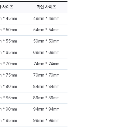
단 사이즈
작업 사이즈
m * 45mm
49mm * 49mm
m * 50mm
54mm * 54mm
m * 55mm
59mm * 59mm
m * 65mm
69mm * 69mm
m * 70mm
74mm * 74mm
m * 75mm
79mm * 79mm
m * 80mm
84mm * 84mm
m * 85mm
89mm * 89mm
m * 90mm
94mm * 94mm
m * 95mm
99mm * 99mm