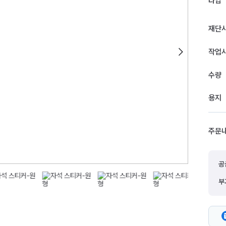
타입
재단
작업
수량
용지
주문
공
부