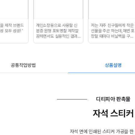
을 제작 브랜드
개인소장용으로 사용할 신
저는 자주 친구들에게 작은
 모두 성공! ‘
분증 원형 포토명찰 제작
깔
선물을 주곤 하는데,
매번 포
끔하면서도 실용적인 결과
장할 때마다 비닐백을 구하
물!
는 것이 큰 스트레스였습니
다.
?슈퍼마켓에서 주는 비
닐백이나 쇼핑몰에서 받은
비닐백으로 포장하면
전체
적으로 성의가 떨어져 보이
공통작업방법
상품설명
는 것 같아
마음에 들지 않았
거든요. ?????
디티피아 판촉물
자석 스티커
자석 면에 인쇄된 스티커 가공을 한