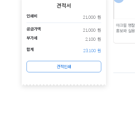
견적서
인쇄비
21,000
원
이건 진짜 제가 만든겁니다
그런데 디티피아를 활용하
아크릴 명찰
공급가액
21,000
원
친구한테 보여주고 여러번
면 소량 제작도 가능하고
무
홍보와 실용성
의 수정 끝에 완성했는데
실
엇보다 저렴한 사이트라 내
부가세
2,100
원
물이 훨씬 예뻐 감동함
?너
디자인으로 굿즈...
떡메모
뭐니 귀엽잖아 ~~!!
?사진찍
지 후기 디티피아에서 다른
합계
23,100
원
어준 민송웅니에게 무한한
제품 택배 받을 때는
보통 3
감사를 ..
이렇게 이쁘게 찍
일 정도 소요됐는데 떡메모
어주다니 나그냥울어 ??
디
지는 작업 공정이...
견적인쇄
자인 작업은 일러스트로 한
뒤
출력은 디티피아(DTPIA)
에서 하였답니다