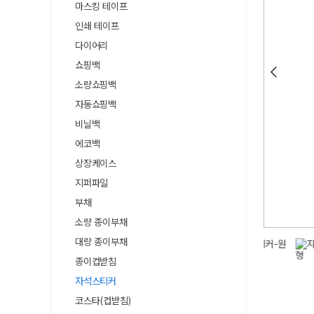
마스킹 테이프
인쇄 테이프
다이어리
쇼핑백
소량쇼핑백
자동쇼핑백
비닐백
에코백
상장케이스
지퍼파일
부채
소량 종이부채
대량 종이부채
종이컵받침
자석스티커
코스타(컵받침)