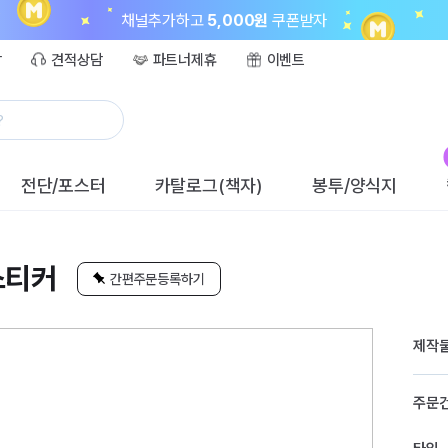
채널추가하고
5,000원
쿠폰받자
담
견적상담
파트너제휴
이벤트
?
전단/포스터
카탈로그(책자)
봉투/양식지
스티커
간편주문등록하기
제작
주문