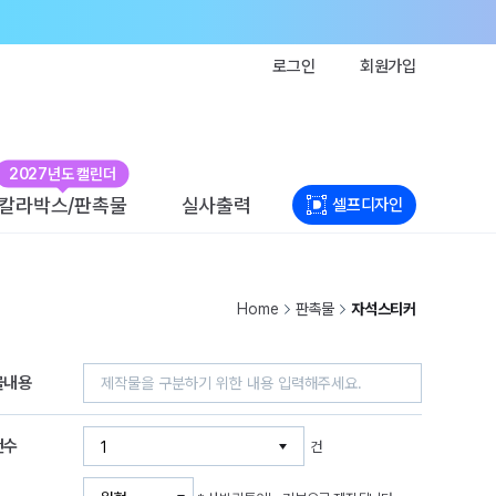
로그인
회원가입
2027년도 캘린더
칼라박스/판촉물
실사출력
셀프디자인
Home
판촉물
자석스티커
물내용
건수
건