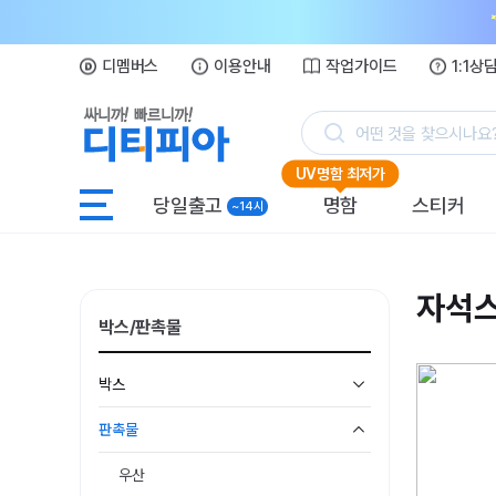
디멤버스
이용안내
작업가이드
1:1상
어떤 것을 찾으시나요
UV명함 최저가
당일출고
명함
스티커
~14시
자석
박스/판촉물
박스
판촉물
우산