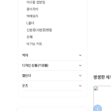
아크릴 컵받침
종이자석
떡메모지
L홀더
신분증(사원증)명찰
상패
비기닝 키트
액자
디자인 상품(기성품)
캘린더
생생한
제
굿즈