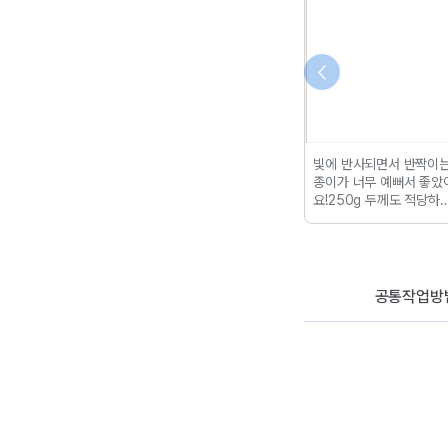
정리를 다 하다 보
소중한 순간을 나만의 책자
빛에 반사되면서 반짝이
제를 푸는게 다반
로 간직할 수 있어요!
소량만
종이가 너무 예뻐서 좋았
?
근데 저란 사람..
인쇄가 돼서 좋아요!
퀄리티
요!
250g 두께도 적당하
있음에도 불구하고
도 좋습니다
만족해요!
꼼꼼하게 포장
 아날로그를 고집
3일만에 도착했는데 배송
이기 때문에
종이
정말 빨랐어요!
지우고 다시 풀고
^^;;
그럴 때마다
공통작업방
 귀찮고 돈도 들고
에 내가 직접 기출
만들어보자!
해서..
게 되었답니다??
 따려고 마음먹었
은 바로 컴활!!
?컴
 대중적이고 기출
터넷에 많이 있기