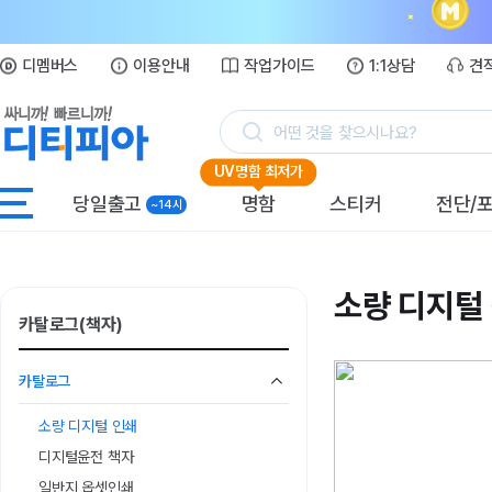
디멤버스
이용안내
작업가이드
1:1상담
견
어떤 것을 찾으시나요?
UV명함 최저가
당일출고
명함
스티커
전단/
~14시
소량 디지털
카탈로그(책자)
카탈로그
소량 디지털 인쇄
디지털윤전 책자
일반지 옵셋인쇄