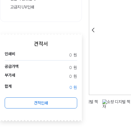
고급지 UV인쇄
견적서
인쇄비
0
원
공급가액
0
원
부가세
0
원
합계
0
원
견적인쇄