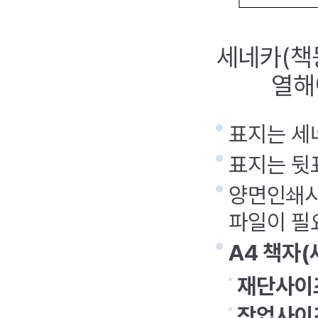
세네카(책
열해
표지는 세
표지는 뒷
양면인쇄시
파일이 필
A4 책자(
재단사이
작업사이