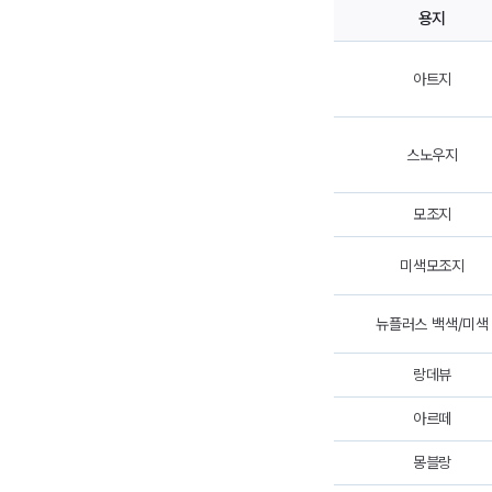
용지
아트지
스노우지
모조지
미색모조지
뉴플러스 백색/미색
랑데뷰
아르떼
몽블랑