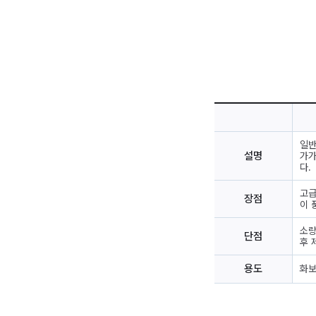
일반
설명
가가
다.
고급
장점
이 
소량
단점
후 
용도
화보