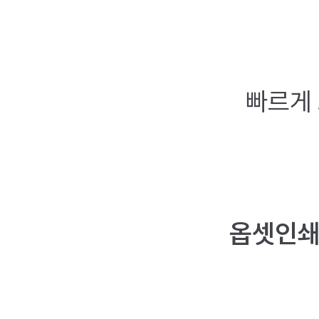
볍게(?) 2년치 정
아놓고
바로 제작을
다 :D
?여기저기
 이왕이면 제대로
 꼼꼼하게 만들고
게된 곳이 바로 디
답니다.
빠르게
옵셋인쇄