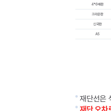
4*6배판
크라운판
신국판
A5
재단선은 
재단 오차