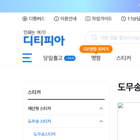
디멤버스
이용안내
작업가이드
1:1상
어떤 것을 찾으시나요
UV명함 최저가
당일출고
명함
스티커
~14시
도무
스티커
재단형 스티커
도무송 스티커
도무송스티커