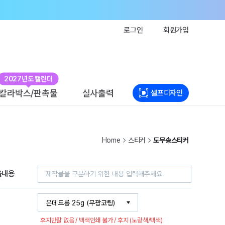
로그인
회원가입
2027년도 캘린더
칼라박스/판촉물
실사출력
셀프디자인
Home
스티커
도무송스티커
물내용
후지반칼 없음 / 백색인쇄 불가 / 후지 (노랑색/백색)