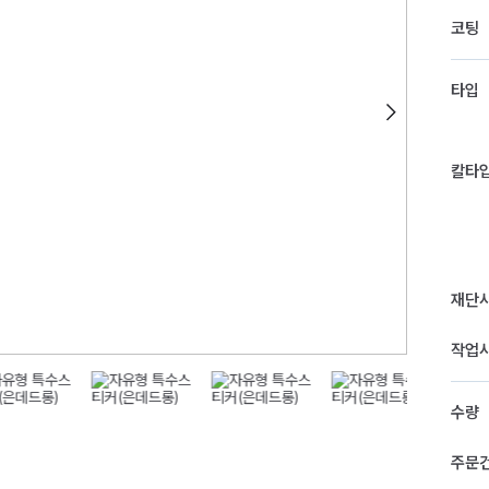
코팅
타입
칼타
재단
작업
수량
주문