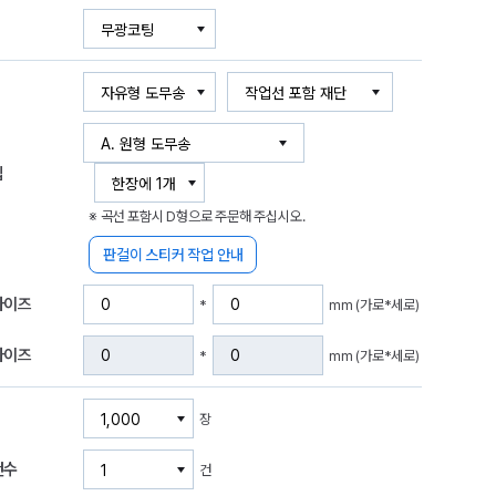
입
※ 곡선 포함시 D형으로 주문해 주십시오.
판걸이 스티커 작업 안내
사이즈
*
mm (가로*세로)
사이즈
*
mm (가로*세로)
장
건수
건