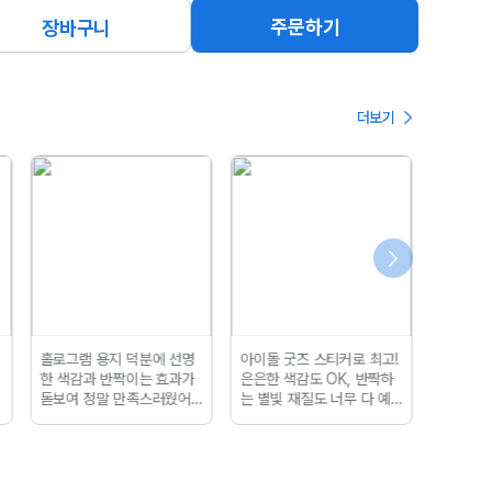
주문하기
장바구니
더보기
홀로그램 용지 덕분에 선명
아이돌 굿즈 스티커로 최고!
가게 신
한 색감과 반짝이는 효과가
은은한 색감도 OK, 반짝하
게 줄 
돋보여 정말 만족스러웠어
는 별빛 재질도 너무 다 예
고,
인쇄
요.홀로그램 스티커는 만들
뻐요!
력, 내구
기도 쉽고, 활용도도 높아
습니다!
소장 가치가 높아서 좋아요!!