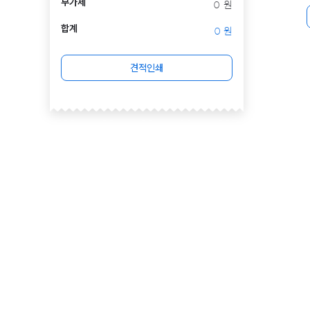
부가세
0
원
합계
0
원
견적인쇄