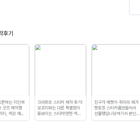
작후기
오픈하는 지인에
크라프트 스티커 제작 후기!
친구가 제빵이 취미라 제가
용 굿즈 제작했
모조지와는 다른 특별함이
빵포장 스티커를
만들어서
리티, 색감 재현
돋보이는 스티커!
연한 색상,
선물했답니당
여기서 본인이
 양 모두 만족했
진한 색상도 크라프트지에
원하는 수량, 지질, 사이즈
인쇄하느 특유의 멋이 살아
등
모두 결정할 수 있답니다!
나요!