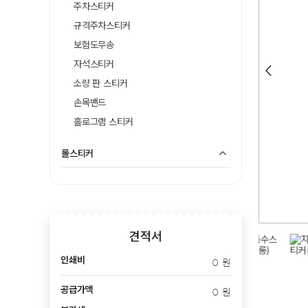
주차스티커
규격주차스티커
보험도무송
자석스티커
소량 판 스티커
손목밴드
홀로그램 스티커
롤스티커
견적서
인쇄비
0
원
공급가액
0
원