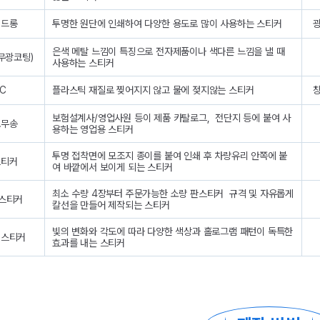
데드롱
투명한 원단에 인쇄하여 다양한 용도로 많이 사용하는 스티커
광
은색 메탈 느낌이 특징으로 전자제품이나 색다른 느낌을 낼 때
무광코팅)
사용하는 스티커
C
플라스틱 재질로 찢어지지 않고 물에 젖지않는 스티커
창
보험설계사/영업사원 등이 제품 카탈로그, 전단지 등에 붙여 사
도무송
용하는 영업용 스티커
투명 접착면에 모조지 종이를 붙여 인쇄 후 차량유리 안쪽에 붙
스티커
여 바깥에서 보이게 되는 스티커
최소 수량 4장부터 주문가능한 소량 판스티커 규격 및 자유롭게
판스티커
칼선을 만들어 제작되는 스티커
빛의 변화와 각도에 따라 다양한 색상과 홀로그램 패턴이 독특한
램스티커
효과를 내는 스티커