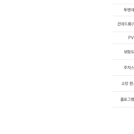
투명
은데드롱(
PV
보험
주차
소량 
홀로그