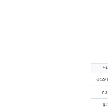
스
강접스티
초강접
유