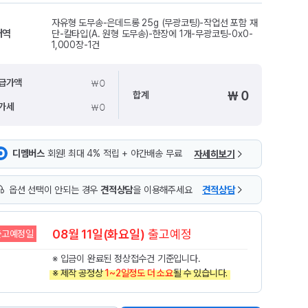
자유형 도무송-은데드롱 25g (무광코팅)-작업선 포함 재
내역
단-칼타입(A. 원형 도무송)-한장에 1개-무광코팅-0x0-
1,000장-1건
₩ 0
급가액
₩ 0
합계
₩ 0
가세
디멤버스
회원! 최대 4% 적립 + 야간배송 무료
자세히보기
옵션 선택이 안되는 경우
견적상담
을 이용해주세요
견적상담
08월 11일(화요일)
출고예정
출고예정일
※ 입금이 완료된 정상접수건 기준입니다.
※ 제작 공정상
1~2일정도 더 소요
될 수 있습니다.