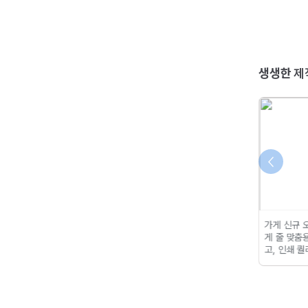
생생한
제
홀로그램 용지 덕분에 선명
아이돌 굿즈 스티커로 최고!
가게 신규 
한 색감과 반짝이는 효과가
은은한 색감도 OK, 반짝하
게 줄 맞춤
돋보여 정말 만족스러웠어
는 별빛 재질도 너무 다 예
고,
인쇄 퀄
요.홀로그램 스티커는 만들
뻐요!
력, 내구성,
기도 쉽고, 활용도도 높아
습니다!
소장 가치가 높아서 좋아요!!