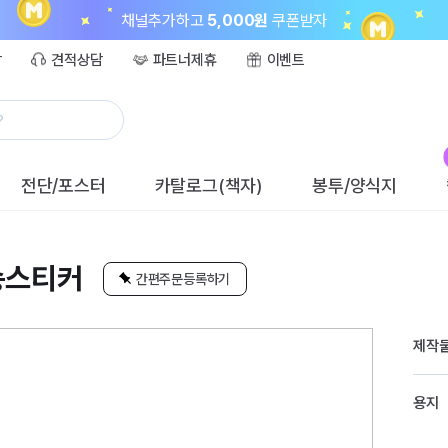
채널추가하고
5,000원
쿠폰받자
담
견적상담
파트너제휴
이벤트
?
전단/포스터
카탈로그(책자)
봉투/양식지
송스티커
간편주문등록하기
제작
용지