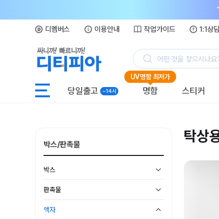
디멤버스
이용안내
작업가이드
1:1상
어떤 것을 찾으시나요
UV명함 최저가
당일출고
명함
스티커
~14시
탁상
박스/판촉물
박스
판촉물
액자