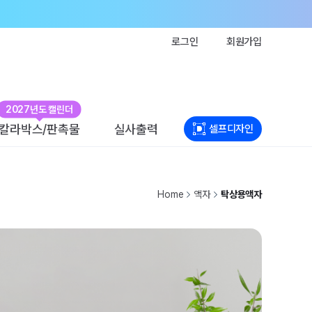
로그인
회원가입
2027년도 캘린더
칼라박스/판촉물
실사출력
셀프디자인
Home
액자
탁상용액자