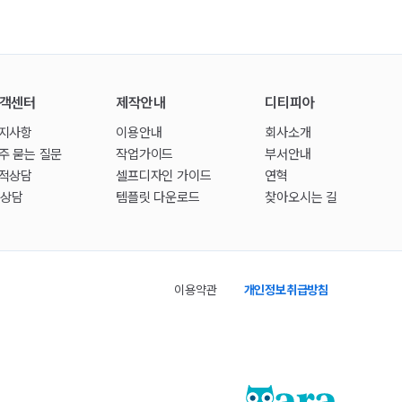
객센터
제작안내
디티피아
지사항
이용안내
회사소개
주 묻는 질문
작업가이드
부서안내
적상담
셀프디자인 가이드
연혁
:1상담
템플릿 다운로드
찾아오시는 길
이용약관
개인정보취급방침