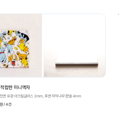
`
 적합한 미니액자
~ / 전면 유광 아크릴글라스 2mm, 후면 자작나무 판넬 4mm
원 / 4건