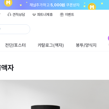
채널추가하고
5,000원
쿠폰받자
담
견적상담
파트너제휴
이벤트
?
전단/포스터
카탈로그(책자)
봉투/양식지
용액자