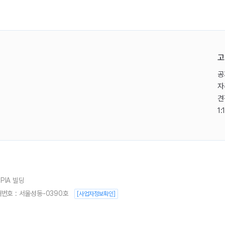
고
공
자
견
1
PIA 빌딩
번호 : 서울성동-0390호
[사업자정보확인]