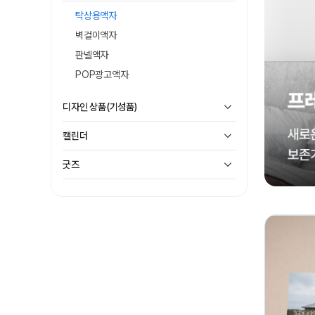
탁상용액자
벽걸이액자
판넬액자
POP광고액자
디자인 상품(기성품)
캘린더
굿즈