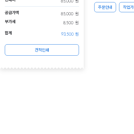
85,000
원
주문안내
작업가
공급가액
85,000
원
부가세
8,500
원
합계
93,500
원
견적인쇄