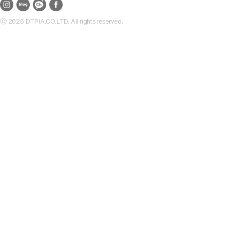
ⓒ 2026 DTPIA.CO.LTD. All rights reserved.