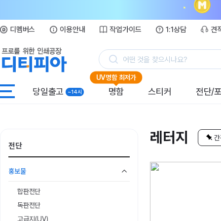
디멤버스
이용안내
작업가이드
1:1상담
견
어떤 것을 찾으시나요?
UV명함 최저가
당일출고
명함
스티커
전단/
~14시
레터지
간
전단
홍보물
합판전단
독판전단
고급지(UV)