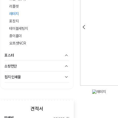
리플렛
레터지
포장지
테이블세팅지
종이홀더
오프셋NCR
포스터
소량전단
접지 인쇄물
견적서
인쇄비