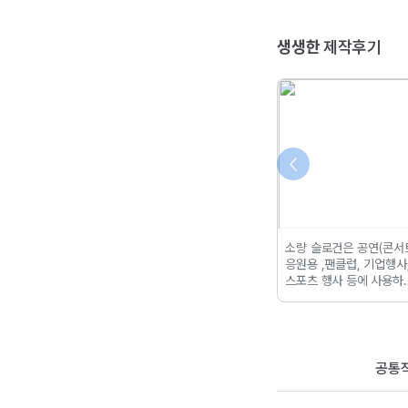
생생한
제작후기
디티피아에서 제작
나만의 굿즈 상품 당일출고
소량 슬로건은 공연(콘서
책표지 소개해 드릴
소량전단으로 만든 엽서제
응원용 ,팬클럽,
기업행사
게 예쁜 책 표지는
작하기 디티피아
당일출고
스포츠 행사 등에 사용하
에도 돋보이는 효
> 소량전단 > 고급지... 속
페이퍼 슬로건입니다.
10
다.
소량 10장부터
도만 빨라졌을 뿐,
완성도는
부터 제작 가능했구요.
따
 있어 각 책마다
전혀 차이가 없더라고요 ?
정해진 제작 사이즈는 없
디자인을 적용하여
“내 그림으로 이런 걸 만들
본인이 원하는 사이즈로 
릴 수 있으며,
비용
어도 될까?”...
작을 해주면 되었어요.
공통
으로 사용할 수 있
 가지고 있는 것