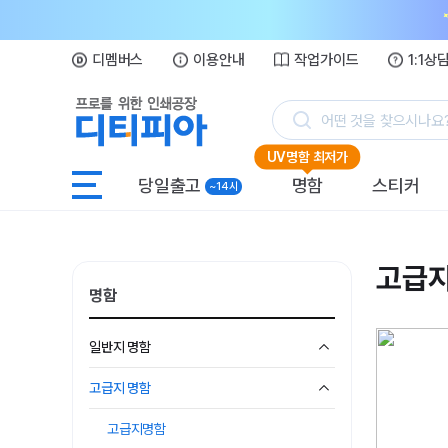
디멤버스
이용안내
작업가이드
1:1상
어떤 것을 찾으시나요
UV명함 최저가
당일출고
명함
스티커
~14시
고급
명함
일반지 명함
고급지 명함
고급지명함