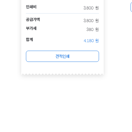
인쇄비
3,800
원
공급가액
3,800
원
부가세
380
원
합계
4,180
원
견적인쇄