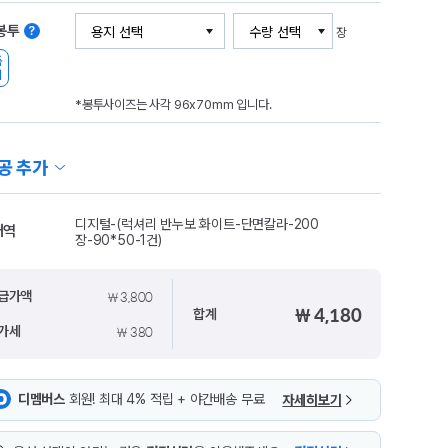
봉투
장
품
기
*봉투사이즈는 사각 96x70mm 입니다.
공 추가
디지털-(럭셔리 반누보 화이트-단면칼라-200
내역
장-90*50-1건)
₩ 3,800
급가액
₩ 4,180
합계
₩ 380
가세
디멤버스
회원! 최대 4% 적립 + 야간배송 무료
자세히보기