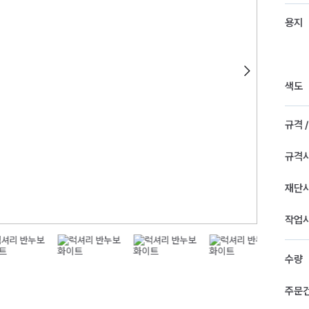
용지
색도
규격 
규격
재단
작업
수량
주문