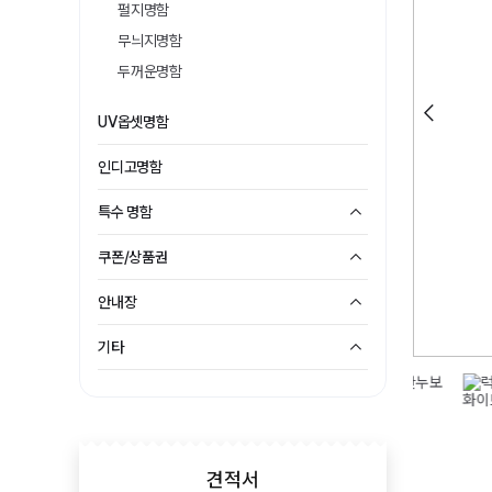
펄지명함
무늬지명함
두꺼운명함
UV옵셋명함
인디고명함
특수 명함
쿠폰/상품권
안내장
기타
견적서