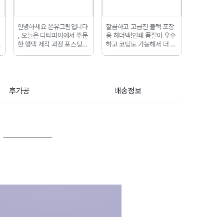
깔끔하고 고급진 블랙 포장
따뜻한 느낌과 세련된 느낌
색도 원
용 헤더택!
인쇄 품질이 우수
모두 엠보 가능한 마제스틱
하게 잘
하고 코팅도 가능해서 더 고
펄지 명함
은은하고 자연스
소량으로
급진 느낌!
타공 7mm로 제
러운 질감, 필기류 문구 브
아요!
작했고 두꺼운 고리에도 잘
랜드와 잘 어울려요!
자연스
들어가서 튼튼하고 최고입
럽고 레트로한 느낌과 펄의
니다!
반짝임이 세련돼서 브랜딩
명함으로 최고!
후가공
배송정보