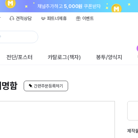
채널추가하고
5,000원
쿠폰받자
담
견적상담
파트너제휴
이벤트
?
전단/포스터
카탈로그(책자)
봉투/양식지
지명함
간편주문등록하기
제작