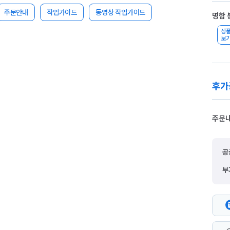
주문안내
작업가이드
동영상 작업가이드
명함 
상
보
후가
주문
공
부