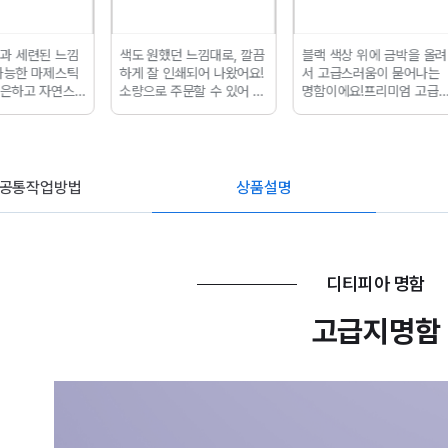
 느낌대로, 깔끔
블랙 색상 위에 금박을 올려
안녕하세요 온유그림입니다
쇄되어 나왔어요!
서 고급스러움이 묻어나는
, 오늘은 디티피아에서 주문
문할 수 있어 좋
명함이에요!
프리미엄 고급
한 행택 제작 과정 포스팅입
명함으로 브랜드 행사용이
니다 행택은 어떻게... 행택
나 작가 명함으로 제격
의 디자인 다 끝나면 디티피
아 홈페이지에서 세부사항
들을 선택해서 주문하면 됩
니다 디티피아...
공통작업방법
상품설명
디티피아 명함
고급지명함