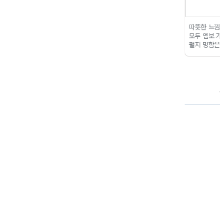
깔끔하고 고급진 블랙 포장
따뜻한 느낌과 세련된 느낌
색도 원했던
용 헤더택!
인쇄 품질이 우수
모두 엠보 가능한 마제스틱
하게 잘 인
하고 코팅도 가능해서 더 고
펄지 명함
은은하고 자연스
소량으로 주
급진 느낌!
타공 7mm로 제
러운 질감, 필기류 문구 브
아요!
작했고 두꺼운 고리에도 잘
랜드와 잘 어울려요!
자연스
들어가서 튼튼하고 최고입
럽고 레트로한 느낌과 펄의
니다!
반짝임이 세련돼서 브랜딩
명함으로 최고!