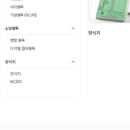
사각봉투
기성봉투(마스터)
소량봉투
양식지
명함 봉투
디지털 컬러봉투
양식지
양식지
NCR지