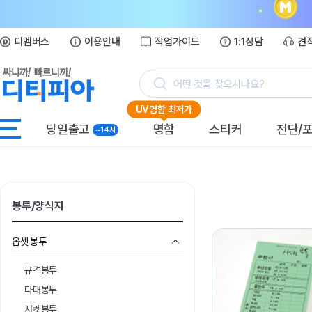
디멤버스
이용안내
작업가이드
1:1상담
견
어떤 것을 찾으시나요?
UV명함 최저가
당일출고
명함
스티커
전단/
~14시
봉투/양식지
옵셋 봉투
규격봉투
다대봉투
자켓봉투