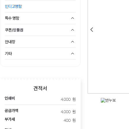
인디고명함
특수 명함
쿠폰/상품권
안내장
기타
견적서
인쇄비
4,000
원
공급가액
4,000
원
부가세
400
원