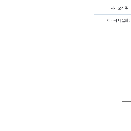
시리오진주
마제스틱 마블화