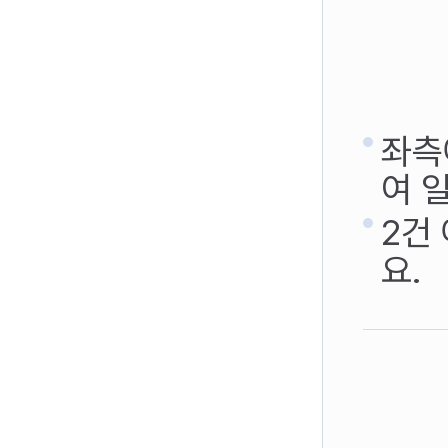
좌측
여 
2건
요.