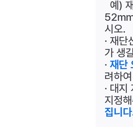
예) 재
52mm
시오.
· 재단
가 생길
·
재단 
려하여
· 대지
지정해
집니다