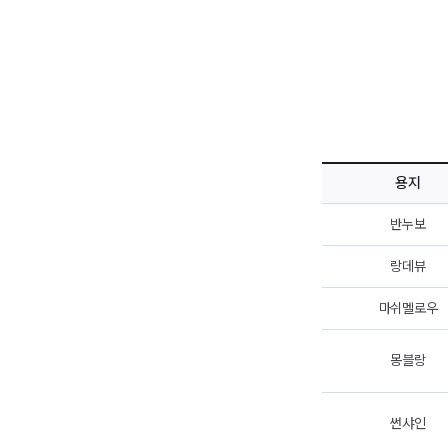
용지
반누보
랑데뷰
마쉬멜로우
몽블랑
썬샤인