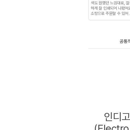
고급진 블랙 포장
따뜻한 느낌과 세련된 느낌
색도 원했던 느낌대로, 
!
인쇄 품질이 우수
모두 엠보 가능한 마제스틱
하게 잘 인쇄되어 나왔어요
도 가능해서 더 고
펄지 명함
은은하고 자연스
소량으로 주문할 수 있어
!
타공 7mm로 제
러운 질감, 필기류 문구 브
아요!
꺼운 고리에도 잘
랜드와 잘 어울려요!
자연스
 튼튼하고 최고입
럽고 레트로한 느낌과 펄의
반짝임이 세련돼서 브랜딩
명함으로 최고!
공통
인디고
(Electr