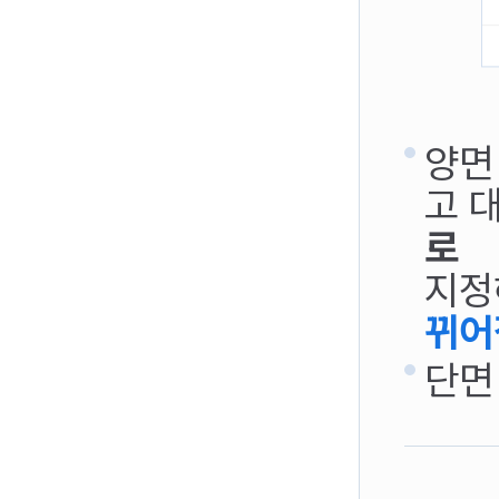
양면
고 
로
지정
뀌어
단면