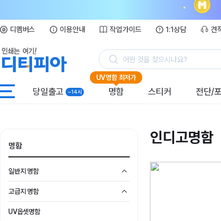
디멤버스
이용안내
작업가이드
1:1상담
견
어떤 것을 찾으시나요?
UV명함 최저가
당일출고
명함
스티커
전단/
~14시
인디고명함
명함
일반지 명함
고급지 명함
UV옵셋명함